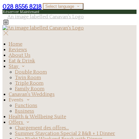
028 8556 8218
Select language
Réserver Maintenant
Home
Reviews
About Us
Eat & Drink
Stay
Double Room
Twin Room
Triple Room
Family Room
Canavan's Weddings
Events
Functions
Business
Health & Wellbeing Suite
Offers
Chargement des offres…
Summer Staycation Special 2 B&B + 1 Dinner