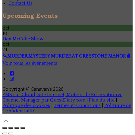
Contact Us
Upcoming Events
oct.
10
Dan McCabe Show
oct.
24
🔪MURDER MYSTERY MURDER AT GREYSTONE MANOR🩸
Voir tous les événements
Copyright ©
Canavan's 2026
PMS sur Cloud, Site Internet, Moteur de Réservation &
Channel Manager par GuestDiary.com
|
Plan du site
|
Politique des cookies
|
Termes et Conditions
|
Politique de
Confidentialité