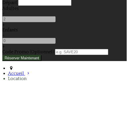
Départ
Adultes
-
+
Enfants
-
+
Code Promo
(
Optionnel
)
Accueil
Location