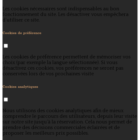
Les cookies nécessaires sont indispensables au bon
fonctionnement du site. Les désactiver vous empêchera
d’utiliser ce site.
Cookies de préférence
Les cookies de préférence permettent de mémoriser vos
choix (par exemple la langue sélectionnée). Si vous
désactivez ces cookies, vos préférences ne seront pas
conservées lors de vos prochaines visite
Cookies analytiques
Nous utilisons des cookies analytiques afin de mieux
comprendre le parcours des utilisateurs, depuis leur visite
sur notre site jusqu’à la réservation. Cela nous permet de
prendre des décisions commerciales éclairées et de
proposer les meilleurs prix possibles.