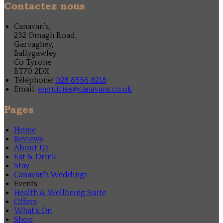
Contactez nous
Canavan's,
232 Omagh Road,
Garvaghey,
Ballygawley,
Co Tyrone
BT70 2DX
Téléphone
:
028 8556 8218
Email:
enquiries@canavans.co.uk
Pages
Home
Reviews
About Us
Eat & Drink
Stay
Canavan's Weddings
Events
Health & Wellbeing Suite
Offers
What's On
Shop