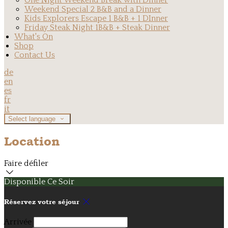
One Night Weekend Break with Dinner
Weekend Special 2 B&B and a Dinner
Kids Explorers Escape 1 B&B + 1 DInner
Friday Steak Night 1B&B + Steak Dinner
What's On
Shop
Contact Us
de
en
es
fr
it
Select language
Location
Faire défiler
Disponible Ce Soir
Réservez votre séjour
Arrivée