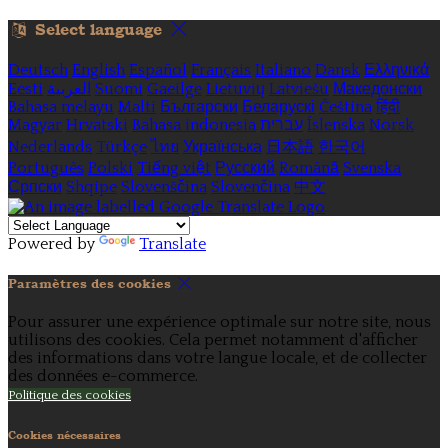
Select language
Deutsch
English
Español
Français
Italiano
Dansk
Ελληνικά
Eesti
العربية
Suomi
Gaeilge
Lietuvių
Latviešu
Македонски
Bahasa melayu
Malti
Български
Беларускі
Čeština
हिंदी
Magyar
Hrvatski
Bahasa indonesia
עברית
Íslenska
Norsk
Nederlands
Türkçe
ไทย
Українська
日本語
한국어
Português
Polski
Tiếng việt
Русский
Română
Svenska
Српски
Shqipe
Slovenščina
Slovenčina
中文
Powered by
Translate
Paramètres des cookies
Pour assurer une expérience optimale sur notre site, nous
utilisons des cookies. Cela permet notamment d'afficher
des informations dans votre langue locale, et de collecter
des données e-commerce.
Politique des cookies
Cookies nécessaires